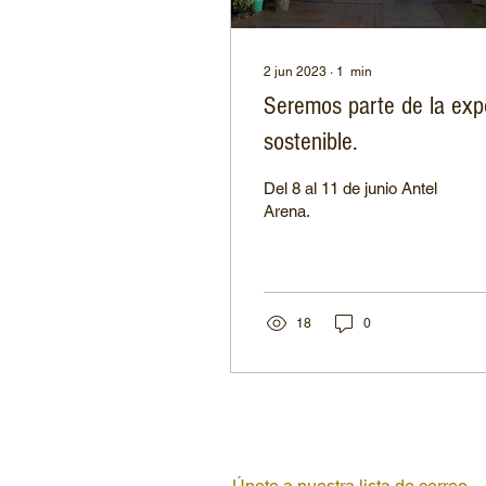
2 jun 2023
∙
1
min
Seremos parte de la exp
sostenible.
Del 8 al 11 de junio Antel
Arena.
18
0
Únete a nuestra lista de correo