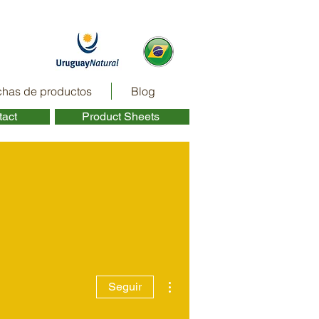
chas de productos
Blog
act ​
Product Sheets ​
Más acciones
Seguir