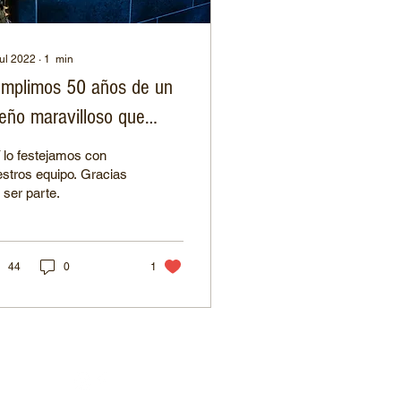
jul 2022
∙
1
min
mplimos 50 años de un
eño maravilloso que
mbraron nuestros
 lo festejamos con
uelos.
stros equipo. Gracias
 ser parte.
44
0
1
UINOS EN