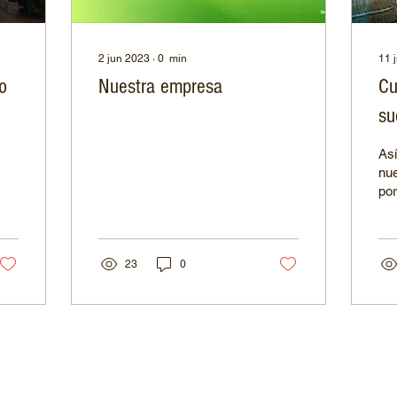
2 jun 2023
∙
0
min
11 
o
Nuestra empresa
Cu
su
se
Así
ab
nue
por
23
0
SEG