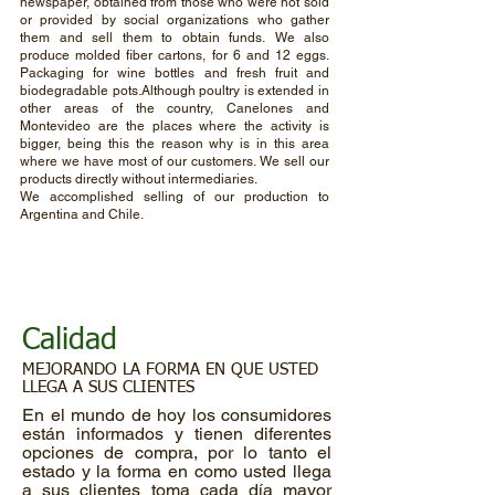
newspaper, obtained from those who were not sold
or provided by social organizations who gather
them and sell them to obtain funds.
We also
produce molded fiber cartons, for 6 and 12 eggs.
Packaging for wine bottles and fresh fruit and
biodegradable pots.Although poultry is extended in
other areas of the country, Canelones and
Montevideo are the places where the activity is
bigger, being this the reason why is in this area
where we have most of our customers. We sell our
products directly without intermediaries.
We accomplished selling of our production to
Argentina and Chile.
Calidad
MEJORANDO LA FORMA EN QUE USTED
LLEGA A SUS CLIENTES
En el mundo de hoy los consumidores
están informados y tienen diferentes
opciones de compra, por lo tanto el
estado y la forma en como usted llega
a sus clientes toma cada día mayor