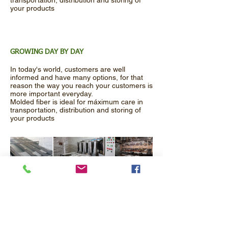
transportation, distribution and storing of
your products
GROWING DAY BY DAY
In today's world, customers are well
informed and have many options, for that
reason the way you reach your customers is
more important everyday.
Molded fiber is ideal for máximum care in
transportation, distribution and storing of
your products
Actualmente contamos con la siguiente
maquinaria:
Moldeadora para maples de huevos de
4000 unidades
Moldeadora de bandejas para frutas de 600