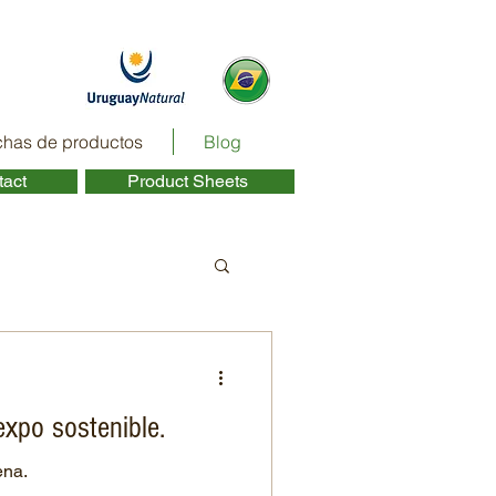
chas de productos
Blog
act ​
Product Sheets ​
expo sostenible.
ena.