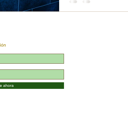
SEG
ión
te ahora