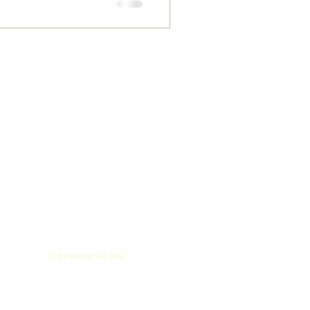
UINOS EN
© by maple vila ltda.